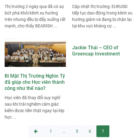
Thị trường 2 ngày qua đã có sự
Cập nhật thị trường: EURUSD
bứt phá khỏi kênh xu hướng
tiếp tục dao động trong kênh xu
trên nhưng đều bị đẩy xuống rất
hướng giảm và đang bị chặn lại
mạnh, cho thấy BEARISH ...
tại khu vực kháng cự ...
Jackie Thái – CEO of
Greencap Investment
Bí Mật Thị Trường Nghìn Tỷ
đã giúp cho Học viên thành
công như thế nào?
Học viên đã thay đổi suy nghĩ
sau khi trải nghiệm cảm giác
kiếm được tiền thật ngay tại lớp
học ...
1
…
5
6
7
Điều