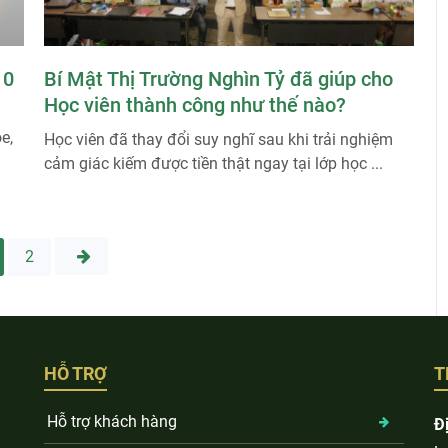
10
Bí Mật Thị Trường Nghìn Tỷ đã giúp cho
Học viên thành công như thế nào?
e,
Học viên đã thay đổi suy nghĩ sau khi trải nghiệm
cảm giác kiếm được tiền thật ngay tại lớp học ...
2
Điều
hướng
bài
viết
HỖ TRỢ
T
Hỗ trợ khách hàng
Đị