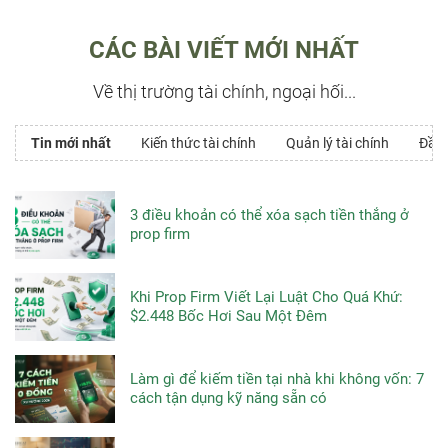
CÁC BÀI VIẾT MỚI NHẤT
Về thị trường tài chính, ngoại hối...
Tin mới nhất
Kiến thức tài chính
Quản lý tài chính
Đầu 
3 điều khoản có thể xóa sạch tiền thắng ở
prop firm
Khi Prop Firm Viết Lại Luật Cho Quá Khứ:
$2.448 Bốc Hơi Sau Một Đêm
Làm gì để kiếm tiền tại nhà khi không vốn: 7
cách tận dụng kỹ năng sẵn có