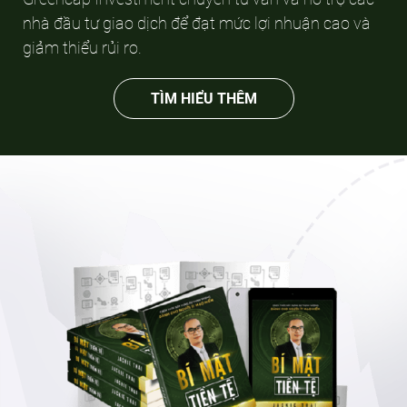
nhà đầu tư giao dịch để đạt mức lợi nhuận cao và
giảm thiểu rủi ro.
TÌM HIỂU THÊM