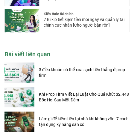
Kiến thức tài chính
7 Bí kíp tiết kiệm tiền mỗi ngày và quản lý tài
chính cực nhàn [Cho người bận rộn]
Bài viết liên quan
3 điều khoản có thể xóa sạch tiền thắng ở prop
firm
Khi Prop Firm Viết Lại Luật Cho Quá Khứ: $2.448
Bốc Hơi Sau Một Đêm
Làm gì để kiếm tiền tại nhà khi không vốn: 7 cách
tận dụng kỹ năng sẵn có