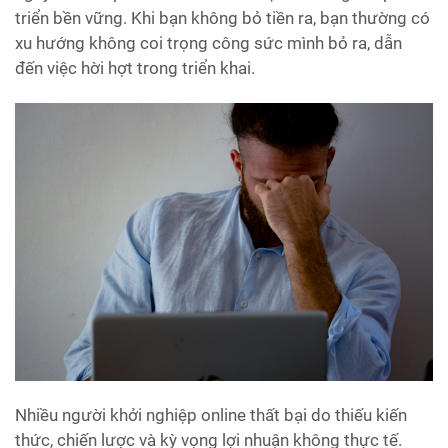
triển bền vững. Khi bạn không bỏ tiền ra, bạn thường có
xu hướng không coi trọng công sức mình bỏ ra, dẫn
đến việc hời hợt trong triển khai.
Nhiều người khởi nghiệp online thất bại do thiếu kiến
thức, chiến lược và kỳ vọng lợi nhuận không thực tế.