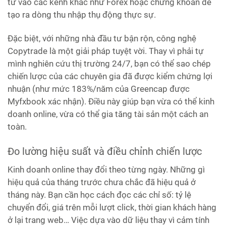
tư vào các kênh khác như Forex hoặc chứng khoán để
tạo ra dòng thu nhập thụ động thực sự.
Đặc biệt, với những nhà đầu tư bận rộn, công nghệ
Copytrade là một giải pháp tuyệt vời. Thay vì phải tự
mình nghiên cứu thị trường 24/7, bạn có thể sao chép
chiến lược của các chuyên gia đã được kiểm chứng lợi
nhuận (như mức 183%/năm của Greencap được
Myfxbook xác nhận). Điều này giúp bạn vừa có thể kinh
doanh online, vừa có thể gia tăng tài sản một cách an
toàn.
Đo lường hiệu suất và điều chỉnh chiến lược
Kinh doanh online thay đổi theo từng ngày. Những gì
hiệu quả của tháng trước chưa chắc đã hiệu quả ở
tháng này. Bạn cần học cách đọc các chỉ số: tỷ lệ
chuyển đổi, giá trên mỗi lượt click, thời gian khách hàng
ở lại trang web… Việc dựa vào dữ liệu thay vì cảm tính