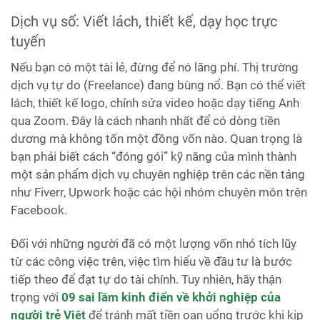
Dịch vụ số: Viết lách, thiết kế, dạy học trực
tuyến
Nếu bạn có một tài lẻ, đừng để nó lãng phí. Thị trường
dịch vụ tự do (Freelance) đang bùng nổ. Bạn có thể viết
lách, thiết kế logo, chỉnh sửa video hoặc dạy tiếng Anh
qua Zoom. Đây là cách nhanh nhất để có dòng tiền
dương mà không tốn một đồng vốn nào. Quan trọng là
bạn phải biết cách “đóng gói” kỹ năng của mình thành
một sản phẩm dịch vụ chuyên nghiệp trên các nền tảng
như Fiverr, Upwork hoặc các hội nhóm chuyên môn trên
Facebook.
Đối với những người đã có một lượng vốn nhỏ tích lũy
từ các công việc trên, việc tìm hiểu về đầu tư là bước
tiếp theo để đạt tự do tài chính. Tuy nhiên, hãy thận
trọng với
09 sai lầm kinh điển về khởi nghiệp của
người trẻ Việt
để tránh mất tiền oan uổng trước khi kịp