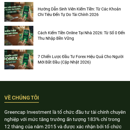
Hướng Dẫn Sinh Viên Kiếm Tiền: Từ Các Khoản
Chi Tiêu Đến Tự Do Tài Chính 2026
Cách Kiếm Tiền Online Tại Nhà 2026: Từ Số 0 Đến
Thu Nhập Bền Vững
7 Chiến Lược Đầu Tư Forex Hiệu Quả Cho Người
Mới Bắt Đầu (Cập Nhật 2026)
VỀ CHÚNG TÔI
Greencap Investment là tổ chức đầu tư tài chính chuyên
nghiệp với mức tăng trưởng ấn tượng 183% chỉ trong
12 tháng của năm 2015 và được xác nhận bởi tổ chức