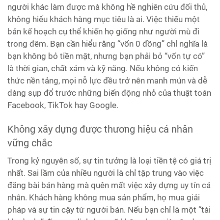
người khác làm được mà không hề nghiên cứu đối thủ,
không hiểu khách hàng mục tiêu là ai. Việc thiếu một
bản kế hoạch cụ thể khiến họ giống như người mù đi
trong đêm. Bạn cần hiểu rằng “vốn 0 đồng” chỉ nghĩa là
bạn không bỏ tiền mặt, nhưng bạn phải bỏ “vốn tự có”
là thời gian, chất xám và kỹ năng. Nếu không có kiến
thức nền tảng, mọi nỗ lực đều trở nên manh mún và dễ
dàng sụp đổ trước những biến động nhỏ của thuật toán
Facebook, TikTok hay Google.
Không xây dựng được thương hiệu cá nhân
vững chắc
Trong kỷ nguyên số, sự tin tưởng là loại tiền tệ có giá trị
nhất. Sai lầm của nhiều người là chỉ tập trung vào việc
đăng bài bán hàng mà quên mất việc xây dựng uy tín cá
nhân. Khách hàng không mua sản phẩm, họ mua giải
pháp và sự tin cậy từ người bán. Nếu bạn chỉ là một “tài