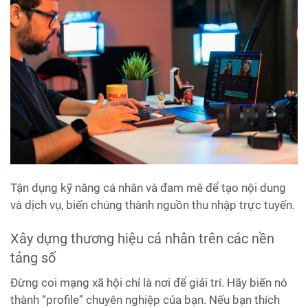
Tận dụng kỹ năng cá nhân và đam mê để tạo nội dung
và dịch vụ, biến chúng thành nguồn thu nhập trực tuyến.
Xây dựng thương hiệu cá nhân trên các nền
tảng số
Đừng coi mạng xã hội chỉ là nơi để giải trí. Hãy biến nó
thành “profile” chuyên nghiệp của bạn. Nếu bạn thích