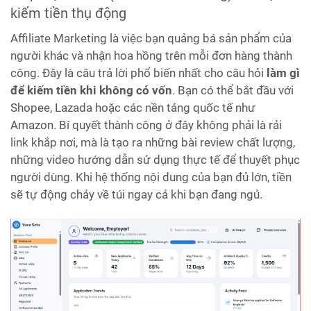
kiếm tiền thụ động
Affiliate Marketing là việc bạn quảng bá sản phẩm của
người khác và nhận hoa hồng trên mỗi đơn hàng thành
công. Đây là câu trả lời phổ biến nhất cho câu hỏi
làm gì
để kiếm tiền khi không có vốn
. Bạn có thể bắt đầu với
Shopee, Lazada hoặc các nền tảng quốc tế như
Amazon. Bí quyết thành công ở đây không phải là rải
link khắp nơi, mà là tạo ra những bài review chất lượng,
những video hướng dẫn sử dụng thực tế để thuyết phục
người dùng. Khi hệ thống nội dung của bạn đủ lớn, tiền
sẽ tự động chảy về túi ngay cả khi bạn đang ngủ.