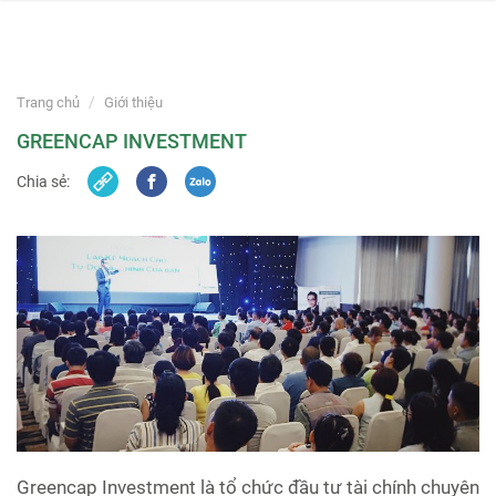
navi
Skip
to
Trang chủ
Giới thiệu
content
GREENCAP INVESTMENT
Chia sẻ:
Greencap Investment là tổ chức đầu tư tài chính chuyên