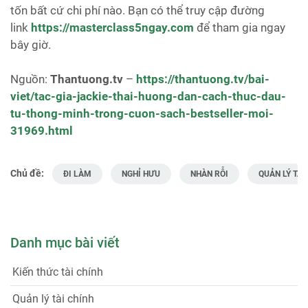
tốn bất cứ chi phí nào. Bạn có thể truy cập đường
link
https://masterclass5ngay.com
để tham gia ngay
bây giờ.
Nguồn:
Thantuong.tv
–
https://thantuong.tv/bai-
viet/tac-gia-jackie-thai-huong-dan-cach-thuc-dau-
tu-thong-minh-trong-cuon-sach-bestseller-moi-
31969.html
Chủ đề:
ĐI LÀM
NGHỈ HƯU
NHÀN RỖI
QUẢN LÝ TÀI
Danh mục bài viết
Kiến thức tài chính
Quản lý tài chính