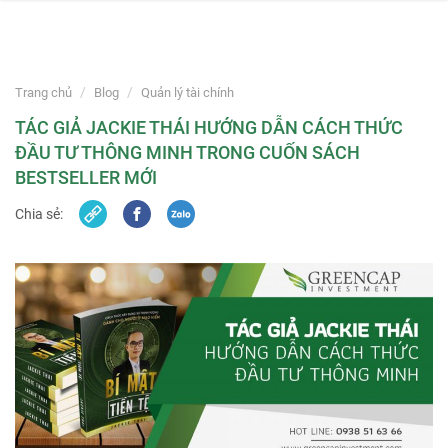
navi
Skip
to
Trang chủ
Blog
Quản lý tài chính
content
TÁC GIẢ JACKIE THÁI HƯỚNG DẪN CÁCH THỨC
ĐẦU TƯ THÔNG MINH TRONG CUỐN SÁCH
BESTSELLER MỚI
Chia sẻ: