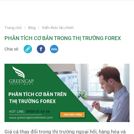
navi
Skip
to
Trang chủ
Blog
Kiến thức tài chính
content
PHÂN TÍCH CƠ BẢN TRONG THỊ TRƯỜNG FOREX
Chia sẻ:
Giá cả thay đổi trong thị trường ngoại hối, hàng hóa và