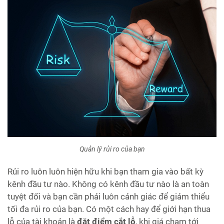
Quản lý rủi ro của bạn
Rủi ro luôn luôn hiện hữu khi bạn tham gia vào bất kỳ
kênh đầu tư nào. Không có kênh đầu tư nào là an toàn
tuyệt đối và bạn cần phải luôn cảnh giác để giảm thiểu
tối đa rủi ro của bạn. Có một cách hay để giới hạn thua
lỗ của tài khoản là
đặt điểm cắt lỗ
, khi giá chạm tới