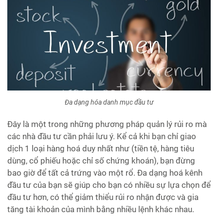
Đa dạng hóa danh mục đầu tư
Đây là một trong những phương pháp quản lý rủi ro mà
các nhà đầu tư cần phải lưu ý. Kể cả khi bạn chỉ giao
dịch 1 loại hàng hoá duy nhất như (tiền tệ, hàng tiêu
dùng, cổ phiếu hoặc chỉ số chứng khoán), bạn đừng
bao giờ để tất cả trứng vào một rổ. Đa dạng hoá kênh
đầu tư của bạn sẽ giúp cho bạn có nhiều sự lựa chọn để
đầu tư hơn, có thể giảm thiểu rủi ro nhận được và gia
tăng tài khoản của mình bằng nhiều lệnh khác nhau.