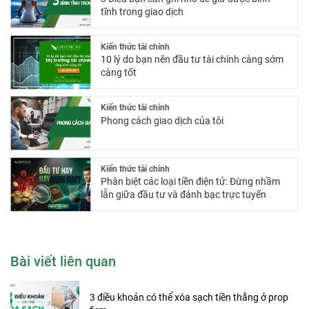
tĩnh trong giao dịch
Kiến thức tài chính
10 lý do bạn nên đầu tư tài chính càng sớm
càng tốt
Kiến thức tài chính
Phong cách giao dịch của tôi
Kiến thức tài chính
Phân biệt các loại tiền điện tử: Đừng nhầm
lẫn giữa đầu tư và đánh bạc trực tuyến
Bài viết liên quan
3 điều khoản có thể xóa sạch tiền thắng ở prop