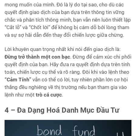
mong muốn của mình. Đó là lý do tại sao, cho dù các
quyết định giao dịch của bạn dựa trên thông tin vững
chắc và phân tích thông minh, bạn vẫn nên luôn thiết lập
“Cắt lỗ” và “Chốt lời” để không bị cám dỗ bởi lòng tham
và sự sợ hãi dẫn đến thay đổi chiến lược giữa chừng.
Lời khuyên quan trọng nhất khi nói đến giao dịch là:
Đừng trở thành một con bạc
. Đừng để cảm xúc chi phối
quyết định của bạn. Hãy đưa ra quyết định dựa trên tính
toán, chiến lược cụ thể và rõ ràng. Đôi khi vào lệnh theo
“Cảm Tính”
vẫn có thể có lời, tuy nhiên phần lớn cơ hội
thắng đều nghiêng về thị trường nếu bạn tham gia vào
lệnh như một
trò cá cược
.
4 – Đa Dạng Hoá Danh Mục Đầu Tư