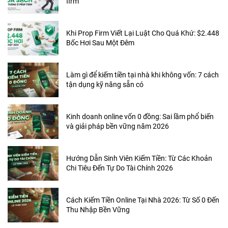
firm
Khi Prop Firm Viết Lại Luật Cho Quá Khứ: $2.448
Bốc Hơi Sau Một Đêm
Làm gì để kiếm tiền tại nhà khi không vốn: 7 cách
tận dụng kỹ năng sẵn có
Kinh doanh online vốn 0 đồng: Sai lầm phổ biến
và giải pháp bền vững năm 2026
Hướng Dẫn Sinh Viên Kiếm Tiền: Từ Các Khoản
Chi Tiêu Đến Tự Do Tài Chính 2026
Cách Kiếm Tiền Online Tại Nhà 2026: Từ Số 0 Đến
Thu Nhập Bền Vững