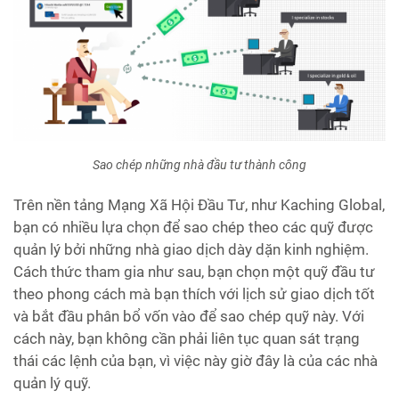
Sao chép những nhà đầu tư thành công
Trên nền tảng Mạng Xã Hội Đầu Tư, như Kaching Global,
bạn có nhiều lựa chọn để sao chép theo các quỹ được
quản lý bởi những nhà giao dịch dày dặn kinh nghiệm.
Cách thức tham gia như sau, bạn chọn một quỹ đầu tư
theo phong cách mà bạn thích với lịch sử giao dịch tốt
và bắt đầu phân bổ vốn vào để sao chép quỹ này. Với
cách này, bạn không cần phải liên tục quan sát trạng
thái các lệnh của bạn, vì việc này giờ đây là của các nhà
quản lý quỹ.