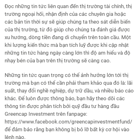
Đọc những tin tức liên quan đến thị trường tài chính, thị
trường ngoại hối, nhận định của các chuyên gia hoặc
các bản tin thời sự sẽ giúp chúng ta theo sát diễn biến
của thị trường, từ đó giúp cho chúng ta đánh giá được
xu hướng, dòng tiền đang di chuyển trên toàn cầu. Một
khi lượng kiến thức mà bạn tích luỹ được khi cập nhật
những tin tức hàng ngày càng lớn thì độ am hiểu và độ
nhạy bén của bạn trên thị trường sẽ càng cao.
Những tin tức quan trọng có thể ảnh hưởng lớn tới thị
trường mà bạn có thể cần phải tham khảo qua đó là: lãi
suất, thay đổi nghề nghiệp, dự trữ dầu, và nhiều báo cáo
khác. Để luôn được thông báo, bạn hãy theo dõi các
thông tin được phân tích bởi quỹ đầu tư hàng đầu
Greencap Investment trên fanpage:
https://www.facebook.com/greencapinvestmentfund/
để đảm bảo rằng bạn không bị bỏ lỡ bất kỳ cơ hội vào
lệnh nào.