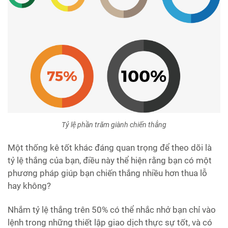
Tỷ lệ phần trăm giành chiến thắng
Một thống kê tốt khác đáng quan trọng để theo dõi là
tỷ lệ thắng của bạn, điều này thể hiện rằng bạn có một
phương pháp giúp bạn chiến thắng nhiều hơn thua lỗ
hay không?
Nhắm tỷ lệ thắng trên 50% có thể nhắc nhở bạn chỉ vào
lệnh trong những thiết lập giao dịch thực sự tốt, và có