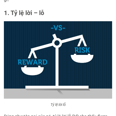
1. Tỷ lệ lời – lỗ
Tỷ lệ lời lỗ