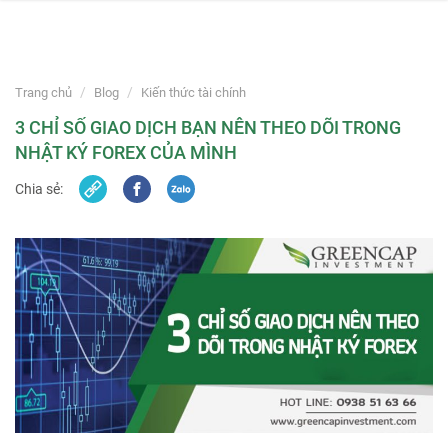
navi
Skip
to
Trang chủ
Blog
Kiến thức tài chính
content
3 CHỈ SỐ GIAO DỊCH BẠN NÊN THEO DÕI TRONG
NHẬT KÝ FOREX CỦA MÌNH
Chia sẻ: