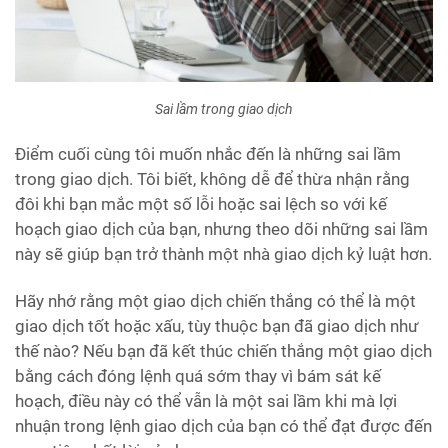
Sai lầm trong giao dịch
Điểm cuối cùng tôi muốn nhắc đến là những sai lầm
trong giao dịch. Tôi biết, không dễ để thừa nhận rằng
đôi khi bạn mắc một số lỗi hoặc sai lệch so với kế
hoạch giao dịch của bạn, nhưng theo dõi những sai lầm
này sẽ giúp bạn trở thành một nhà giao dịch kỷ luật hơn.
Hãy nhớ rằng một giao dịch chiến thắng có thể là một
giao dịch tốt hoặc xấu, tùy thuộc bạn đã giao dịch như
thế nào? Nếu bạn đã kết thúc chiến thắng một giao dịch
bằng cách đóng lệnh quá sớm thay vì bám sát kế
hoạch, điều này có thể vẫn là một sai lầm khi mà lợi
nhuận trong lệnh giao dịch của bạn có thể đạt được đến