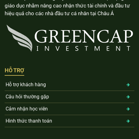
giáo dục nhằm nâng cao nhận thức tài chính và đầu tư
hiệu quả cho các nhà đầu tư cá nhân tại Châu Á
HỖ TRỢ
Hỗ trợ khách hàng
Câu hỏi thường gặp
Cảm nhận học viên
Hình thức thanh toán