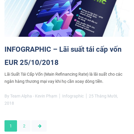
INFOGRAPHIC – Lãi suất tái cấp vốn
EUR 25/10/2018
Lãi Suất Tái Cấp Vốn (Main Refinancing Rate) là lãi suất cho các
ngân hàng thương mại vay khi họ cần xoay dòng tiền.
By
Team Alpha - Kevin Phạm
Infographic
25 Tháng Mười,
2018
1
2
Điều