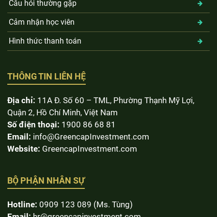
Câu hỏi thường gặp
Cảm nhận học viên
Hình thức thanh toán
THÔNG TIN LIÊN HỆ
Địa chỉ:
11A Đ. Số 60 – TML, Phường Thạnh Mỹ Lợi,
Quận 2, Hồ Chí Minh, Việt Nam
Số điện thoại:
1900 86 68 81
Email:
info@GreencapInvestment.com
Website:
GreencapInvestment.com
BỘ PHẬN NHÂN SỰ
Hotline:
0909 123 089 (Ms. Tùng)
Email:
hr@greencapinvestment.com