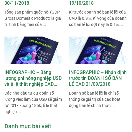
30/11/2018
19/10/2018
Tổng sản phẩm quốc nội (GDP -
Kì trước doanh số bán lẻ lõi của
Gross Domestic Product) là giá
CAD là 0.9%. Kì vọng của doanh
trị tính bằng tiền của ...
số bán lẻ lõi đợt này là 0.1% ...
INFOGRAPHIC – Bảng
INFOGRAPHIC – Nhận định
lương phi nông nghiệp USD
trước tin DOANH SỐ BÁN
và tỉ lệ thất nghiệp CAD
LẺ CAD 21/09/2018
05/10/2018
Các nhà đầu tư dự đoán số
Doanh số bán lẻ lõi là chỉ số
lượng việc làm của USD sẽ giảm
thống kê giá trị của các hoạt
từ 201k xuống 185k, tỉ lệ thất
động bán lẻ chính thức ...
nghiệp ...
Danh mục bài viết