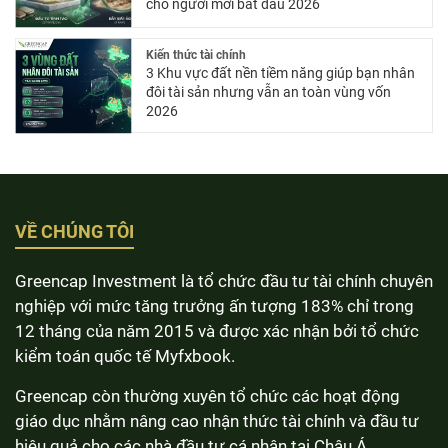
cho người mới bắt đầu 2026
Kiến thức tài chính
3 Khu vực đất nền tiềm năng giúp bạn nhân
đôi tài sản nhưng vẫn an toàn vùng vốn
2026
VỀ CHÚNG TÔI
Greencap Investment là tổ chức đầu tư tài chính chuyên
nghiệp với mức tăng trưởng ấn tượng 183% chỉ trong
12 tháng của năm 2015 và được xác nhận bởi tổ chức
kiểm toán quốc tế Myfxbook.
Greencap còn thường xuyên tổ chức các hoạt động
giáo dục nhằm nâng cao nhận thức tài chính và đầu tư
hiệu quả cho các nhà đầu tư cá nhân tại Châu Á