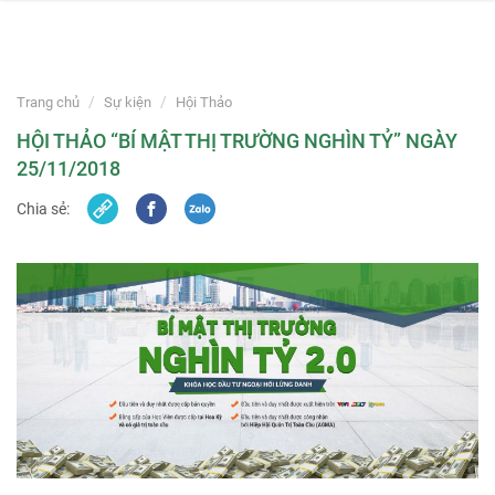
navi
Skip
to
Trang chủ
Sự kiện
Hội Thảo
content
HỘI THẢO “BÍ MẬT THỊ TRƯỜNG NGHÌN TỶ” NGÀY
25/11/2018
Chia sẻ: